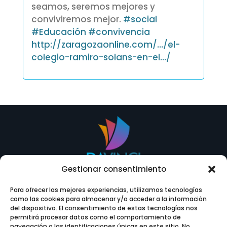
seamos, seremos mejores y
conviviremos mejor.
#
social
#
Educación
#
convivencia
http://zaragozaonline.com/…/el-
colegio-ramiro-solans-en-el…/
Gestionar consentimiento
Para ofrecer las mejores experiencias, utilizamos tecnologías
como las cookies para almacenar y/o acceder a la información
del dispositivo. El consentimiento de estas tecnologías nos
permitirá procesar datos como el comportamiento de
navegación o las identificaciones únicas en este sitio. No