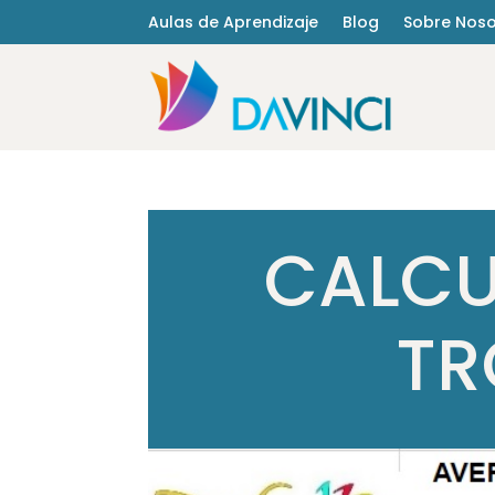
Aulas de Aprendizaje
Blog
Sobre Noso
CALCU
TR