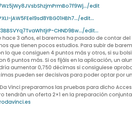
17Wz5jWy8JVsbShzjmPrmBo7f9Wj…/edit
PXLI-jAW5FEel9sd8YBG01HBh7…/edit…
1r3BBSVYq7TvaWhtjrP-CHND9Bw…/edit…
ace 3 años, el baremos ha pasado de contar del 10
nos que tienen pocos estudios. Para subir de bare
n lo que consiguen 4 puntos más y otros, si su bolsi
n 6 puntos más. Si os fijáis en la aplicación, un a
odría aumentar 0,750 décimas si consiguiese aproba
cimas pueden ser decisivas para poder optar por un
Da Vinci preparamos las pruebas para dicho Acce
ro tendrán un oferta 2×1 en la preparación conjunta
odavinci.es